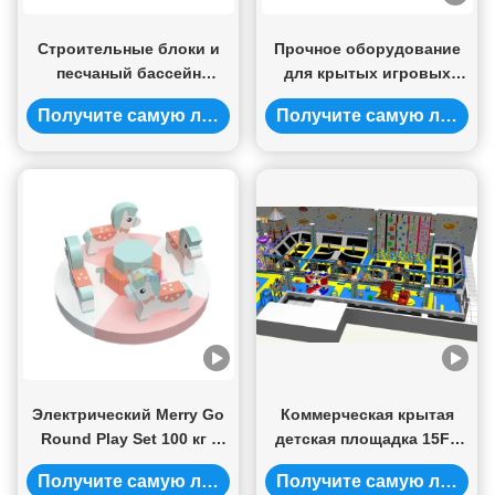
Строительные блоки и
Прочное оборудование
песчаный бассейн
для крытых игровых
Детское песчаное
площадок
Получите самую лучшую цену
Получите самую лучшую цену
оборудование для
игровых площадок в
помещениях
Электрический Merry Go
Коммерческая крытая
Round Play Set 100 кг -
детская площадка 15FT
500 кг Вместимость
детский трамплин для
Получите самую лучшую цену
Получите самую лучшую цену
надувная мягкая игра
парков развлечений