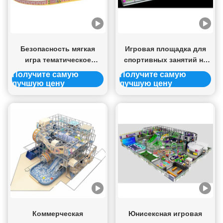
Безопасность мягкая
Игровая площадка для
игра тематическое
спортивных занятий на
оборудование игровой
высоте, в помещении,
Получите самую
Получите самую
площадка в помещении
унисексная, игровая
лучшую цену
лучшую цену
хорошее изготовление
площадка для
игровой площадка в
приключений в
помещении
помещении
коммерческая
Коммерческая
Юнисексная игровая