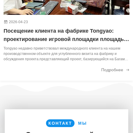
2026-04-23
Посещение клиента на фабрике Tongyao:
проектирование игровой площадки площадью
500 м2 для Багамских островов
Tongyao недавно приветствовал международного клиента на нашем
производственном объекте для углубленного визита на фабрику и
обсуждения проекта.представляющий проект, базирующийся на Багамах
и связанный с СШАЭто посещение ознаменовало важный шаг в
Подробнее
превращении их видения в полностью настраиваемую, без...
КОНТАКТ
МЫ